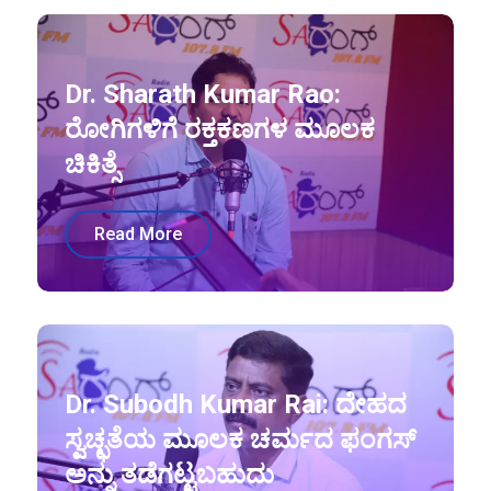
Dr. Sharath Kumar Rao:
ರೋಗಿಗಳಿಗೆ ರಕ್ತಕಣಗಳ ಮೂಲಕ
ಚಿಕಿತ್ಸೆ
Read More
Dr. Subodh Kumar Rai: ದೇಹದ
ಸ್ವಚ್ಛತೆಯ ಮೂಲಕ ಚರ್ಮದ ಫಂಗಸ್
ಅನ್ನು ತಡೆಗಟ್ಟಬಹುದು