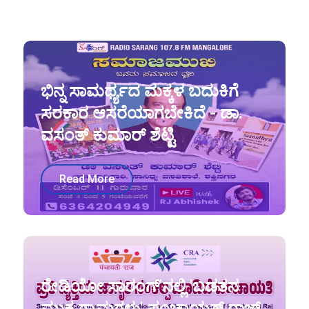
ಭಿನ್ನ ಸಾಮರ್ಥ್ಯದ ಮಕ್ಕಳ ಬದುಕಿಗೆ
ಸರಕಾರ ಆಸರೆಯಾಗಬೇಕಿದೆ - ಡಾ.
ವಸಂತ್ ಕುಮಾರ್ ಶೆಟ್ಟಿ
Read More
ರೇಡಿಯೋ ಸಾರಂಗ್'ನಲ್ಲಿ 'ಬಡತನ
ಮುಕ್ತ ಗ್ರಾಮಗಳು' ಪಂಚಾಯತ್ ರಾಜ್