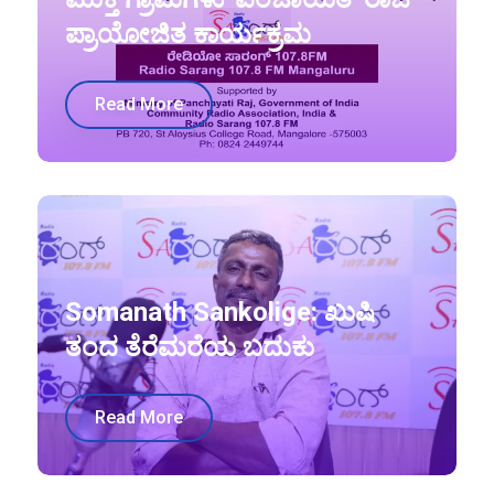
ಪ್ರಾಯೋಜಿತ ಕಾರ್ಯಕ್ರಮ
Read More
Somanath Sankolige: ಖುಷಿ
ತಂದ ತೆರೆಮರೆಯ ಬದುಕು
Read More