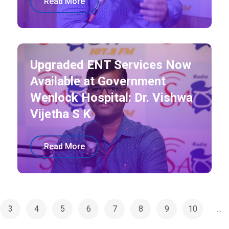
Read More
Upgraded ENT Services Now
Available at Government
Wenlock Hospital: Dr. Vishwa
Vijetha S K
Read More
3
4
5
6
7
8
9
10
...