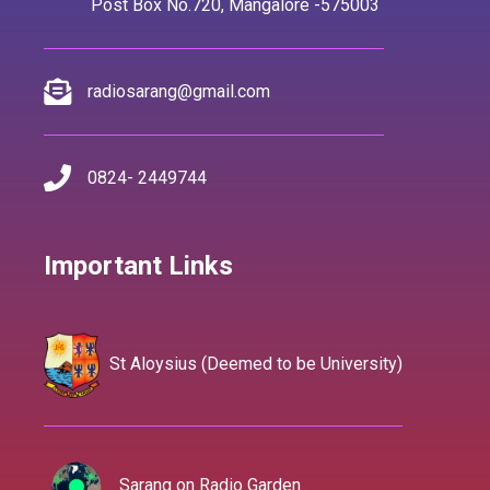
Post Box No.720, Mangalore -575003
radiosarang@gmail.com
0824- 2449744
Important Links
St Aloysius (Deemed to be University)
Sarang on Radio Garden