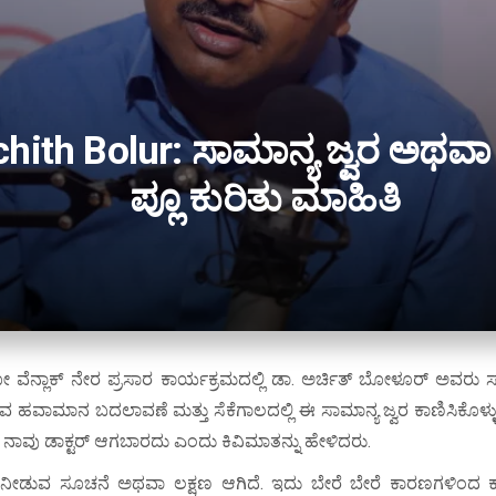
chith Bolur: ಸಾಮಾನ್ಯ ಜ್ವರ ಅಥವಾ
ಪ್ಲೂ ಕುರಿತು ಮಾಹಿತಿ
ೆನ್ಲಾಕ್ ನೇರ ಪ್ರಸಾರ ಕಾರ್ಯಕ್ರಮದಲ್ಲಿ ಡಾ. ಅರ್ಚಿತ್ ಬೋಳೂರ್ ಅವರು ಸಾ
ುವ ಹವಾಮಾನ ಬದಲಾವಣೆ ಮತ್ತು ಸೆಕೆಗಾಲದಲ್ಲಿ ಈ ಸಾಮಾನ್ಯ ಜ್ವರ ಕಾಣಿಸಿಕೊಳ್ಳುತ
ನಾವು ಡಾಕ್ಟರ್ ಆಗಬಾರದು ಎಂದು ಕಿವಿಮಾತನ್ನು ಹೇಳಿದರು.
ನೀಡುವ ಸೂಚನೆ ಅಥವಾ ಲಕ್ಷಣ ಆಗಿದೆ. ಇದು ಬೇರೆ ಬೇರೆ ಕಾರಣಗಳಿಂದ ಕಾಣಿಸಿ