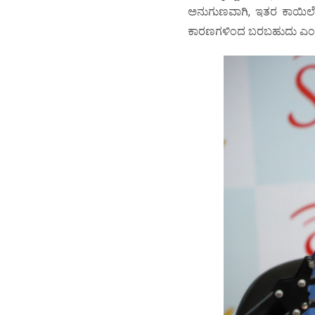
ಅನುಗುಣವಾಗಿ, ಇತರ ಕಾಯಿಲೆಗ
ಕಾರಣಗಳಿಂದ ಬರಬಹುದು ಎಂ