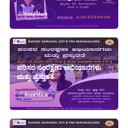
Read More
ಪರಿಸರ ಸಂರಕ್ಷಣಾ ಅಭಿಯಾನಗಳು
ಮತ್ತು ಪ್ರಸ್ತುತತೆ
Read More