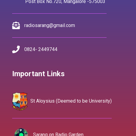
Post Box No.720, Mangalore -575003
radiosarang@gmail.com
0824- 2449744
Important Links
St Aloysius (Deemed to be University)
Sarang on Radio Garden