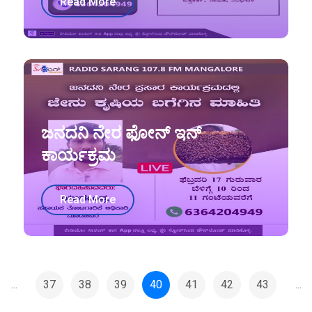
Read More
ಜನದನಿ ನೇರ ಫೋನ್ ಇನ್
ಕಾರ್ಯಕ್ರಮ
Read More
...
37
38
39
40
41
42
43
...