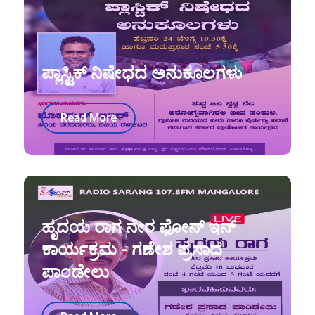
ಪ್ಲಾಸ್ಟಿಕ್ ನಿಷೇಧದ ಅನುಕೂಲಗಳು
Read More
ಹೃದಯ ರಾಗ ನೇರ ಫೋನ್ ಇನ್
ಕಾರ್ಯಕ್ರಮ - ಗಣೇಶ ಪ್ರಸಾದ
ಪಾಂಡೇಲು