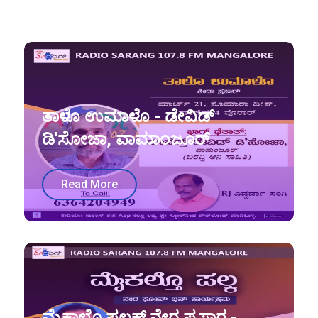
ತಾಳೊ ಉಮಾಳೊ - ಡೇವಿಡ್
ಡಿ'ಸೋಜಾ, ವಾಮಾಂಜೂರ್
Read More
ಮೈಕಾಲ್ತೊ ಫಲಕ್ ನೇರ ಪ್ರಸಾರ -