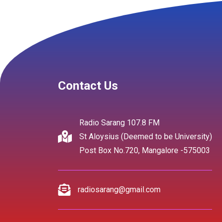
Contact Us
Radio Sarang 107.8 FM
St Aloysius (Deemed to be University)
Post Box No.720, Mangalore -575003
radiosarang@gmail.com