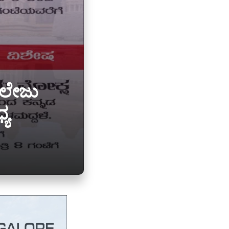
ಕಾಲೇಜು
್ಯ